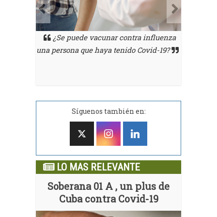
influenza
¿Se p
El Dr. Julián Chaviano Pereira, explica
ovid-19?
una perso
por qué en la CDMX aumenta la
sintomatología de la neuropatía diabética
Síguenos también en:
LO MAS RELEVANTE
Soberana 01 A , un plus de
Cuba contra Covid-19