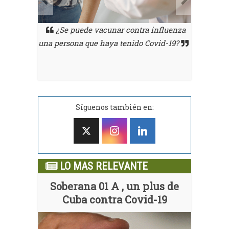
¿Se puede vacunar contra influenza
ra, explica
El Dr. 
una persona que haya tenido Covid-19?
ta la
por 
 diabética
sintomato
Síguenos también en:
LO MAS RELEVANTE
Soberana 01 A , un plus de
Cuba contra Covid-19