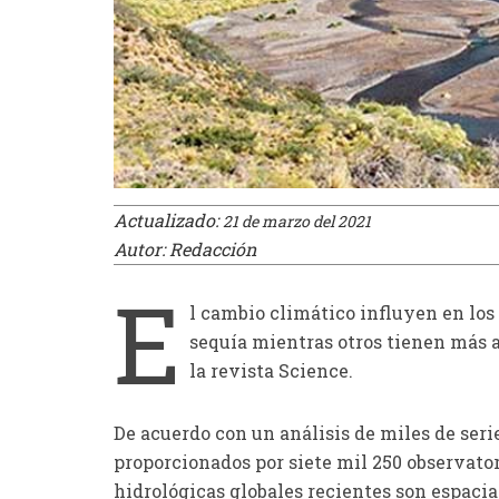
¿Se puede
El Dr. Julián Chaviano Pereira, explica
una persona q
Actualizado:
21 de marzo del 2021
por qué en la CDMX aumenta la
Autor: Redacción
sintomatología de la neuropatía diabética
E
l cambio climático influyen en los
sequía mientras otros tienen más ag
la revista Science.
De acuerdo con un análisis de miles de serie
proporcionados por siete mil 250 observator
hidrológicas globales recientes son espaci