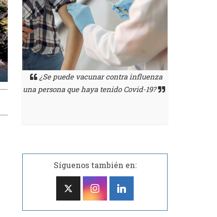
¿Se puede vacunar contra influenza
explica
El Dr. Juli
una persona que haya tenido Covid-19?
a
por qué 
bética
sintomatologí
e
Síguenos también en: