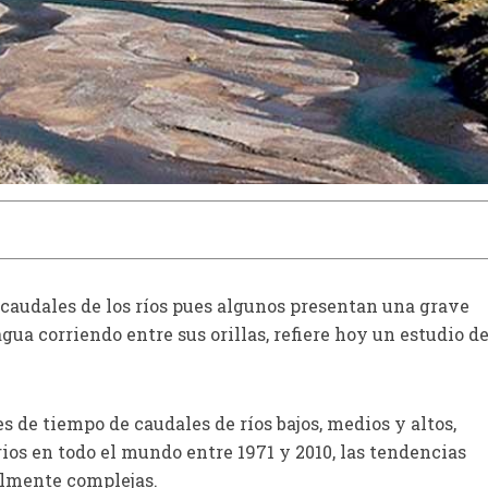
 vacunar contra influenza
El Dr. Julián Chaviano Pereira, 
ue haya tenido Covid-19?
por qué en la CDMX aumenta l
sintomatología de la neuropatía dia
 caudales de los ríos pues algunos presentan una grave
ua corriendo entre sus orillas, refiere hoy un estudio d
s de tiempo de caudales de ríos bajos, medios y altos,
ios en todo el mundo entre 1971 y 2010, las tendencias
almente complejas.