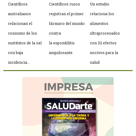
Científicos
Científicos rusos
Un estudio
australianos
registran el primer
relaciona los
relacionan el
fármaco del mundo
alimentos
consumo de los
contra
ultraprocesados
sustitutos de la sal
la espondilitis
con 32 efectos
con baja
anquilosante
nocivos para la
incidencia...
salud