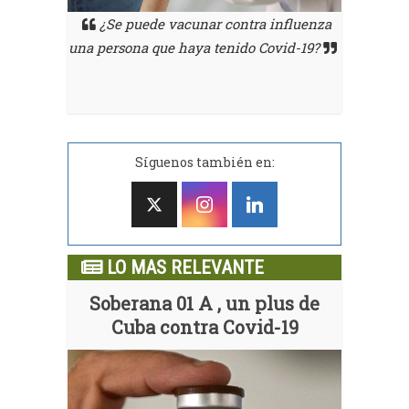
¿Se puede vacunar contra influenza
ra, explica
El Dr. 
una persona que haya tenido Covid-19?
ta la
por 
 diabética
sintomato
Síguenos también en:
LO MAS RELEVANTE
Soberana 01 A , un plus de
Cuba contra Covid-19